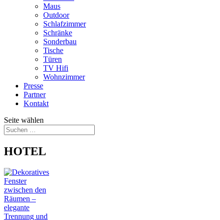
Maus
Outdoor
Schlafzimmer
Schränke
Sonderbau
Tische
Türen
TV Hifi
Wohnzimmer
Presse
Partner
Kontakt
Seite wählen
HOTEL